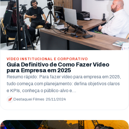
Arapongas
Umuarama
Ponta Grossa
Guarapuava
Cascavel
VÍDEO INSTITUCIONAL E CORPORATIVO
Guia Definitivo de Como Fazer Vídeo
Foz do Iguaçu
para Empresa em 2025
Resumo rápido: Para fazer vídeo para empresa em 2025,
Toledo
tudo começa com planejamento: defina objetivos claros
Francisco Beltrão
e KPIs, conheça o público-alvo e…
Destaquei Filmes
·
25/11/2024
São José dos Pinhais
Colombo
Araucária