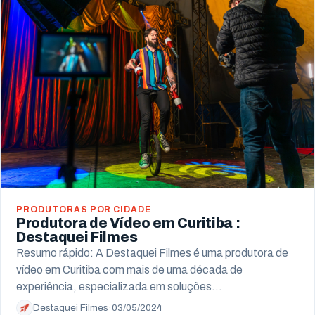
Campo Largo
Pinhais
Almirante Tamandaré
Paranaguá
Campo Mourão
PRODUTORAS POR CIDADE
Produtora de Vídeo em Curitiba :
Destaquei Filmes
Resumo rápido: A Destaquei Filmes é uma produtora de
vídeo em Curitiba com mais de uma década de
experiência, especializada em soluções…
Destaquei Filmes
·
03/05/2024