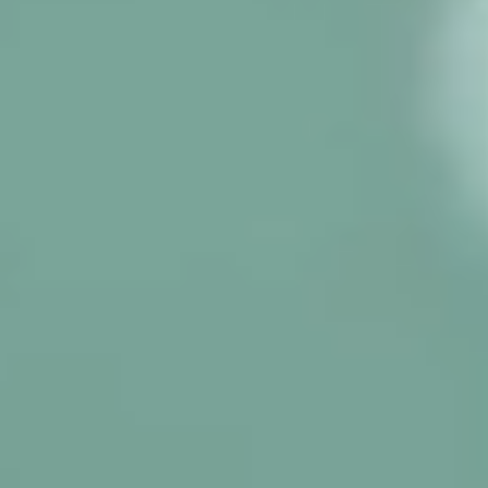
Arapongas
Umuarama
Ponta Grossa
Guarapuava
Cascavel
Foz do Iguaçu
Toledo
Francisco Beltrão
São José dos Pinhais
Colombo
Araucária