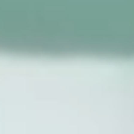
Campo Largo
Pinhais
Almirante Tamandaré
Paranaguá
Campo Mourão