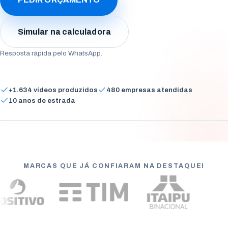
Arapongas
Umuarama
Simular na calculadora
Ponta Grossa
Resposta rápida pelo WhatsApp.
Guarapuava
+1.634 vídeos produzidos
480 empresas atendidas
Cascavel
10 anos de estrada
Odontic, vídeo institucional
Foz do Iguaçu
Toledo
ASSISTA A UM EXEMPLO
Francisco Beltrão
MARCAS QUE JÁ CONFIARAM NA DESTAQUEI
São José dos Pinhais
Colombo
Araucária