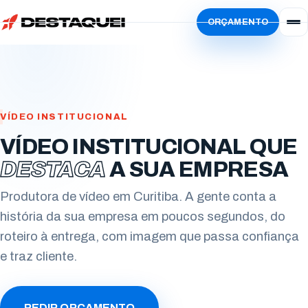
ORÇAMENTO
Início
Serviços
Simular
Vídeo Institucional
Sobre
Vídeo de Produto
VÍDEO INSTITUCIONAL
Localidades
VÍDEO INSTITUCIONAL QUE
Vídeo de Animação
Blog
Paraná
DESTACA
A SUA EMPRESA
Vídeo Criativo
Trabalhe Conosco
Curitiba
Estados Unidos
Produtora de vídeo em Curitiba. A gente conta a
Vídeo de Treinamento
Ator
história da sua empresa em poucos segundos, do
Londrina
San Francisco
roteiro à entrega, com imagem que passa confiança
Vídeo com IA
Freelancer
Maringá
e traz cliente.
Evento Corporativo
Locutores
Apucarana
Todos os serviços
Envie seu currículo
PEDIR ORÇAMENTO