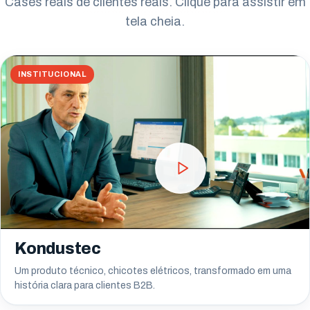
Cases reais de clientes reais. Clique para assistir em
tela cheia.
Campo Largo
Pinhais
INSTITUCIONAL
Almirante Tamandaré
Paranaguá
Campo Mourão
Kondustec
Um produto técnico, chicotes elétricos, transformado em uma
história clara para clientes B2B.