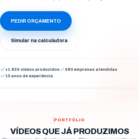
Arapongas
Umuarama
PEDIR ORÇAMENTO
Ponta Grossa
Simular na calculadora
Guarapuava
Cascavel
+1.634 vídeos produzidos
480 empresas atendidas
Foz do Iguaçu
10 anos de experiência
Campo Mourão · Centro-Oeste do Paraná
Toledo
Francisco Beltrão
São José dos Pinhais
PORTFÓLIO
Colombo
VÍDEOS QUE JÁ PRODUZIMOS
Araucária