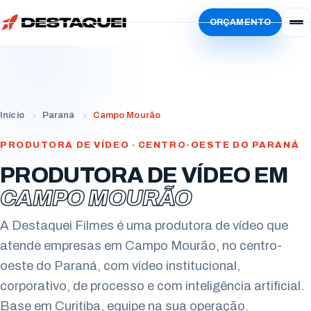
ORÇAMENTO
Início
Serviços
Simular
Vídeo Institucional
Sobre
Início
Paraná
Campo Mourão
Vídeo de Produto
Localidades
PRODUTORA DE VÍDEO · CENTRO-OESTE DO PARANÁ
Vídeo de Animação
Blog
Paraná
PRODUTORA DE VÍDEO EM
Vídeo Criativo
Trabalhe Conosco
CAMPO MOURÃO
Curitiba
Estados Unidos
Vídeo de Treinamento
Ator
Londrina
A Destaquei Filmes é uma produtora de vídeo que
San Francisco
Vídeo com IA
Freelancer
atende empresas em Campo Mourão, no centro-
Maringá
oeste do Paraná, com vídeo institucional,
Evento Corporativo
Locutores
Apucarana
corporativo, de processo e com inteligência artificial.
Todos os serviços
Envie seu currículo
Base em Curitiba, equipe na sua operação.