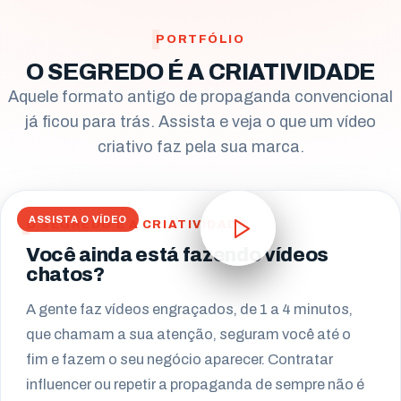
Campo Largo
PORTFÓLIO
O SEGREDO É A CRIATIVIDADE
Pinhais
Aquele formato antigo de propaganda convencional
Almirante Tamandaré
já ficou para trás. Assista e veja o que um vídeo
criativo faz pela sua marca.
Paranaguá
Campo Mourão
ASSISTA O VÍDEO
O SEGREDO É A CRIATIVIDADE
Você ainda está fazendo vídeos
chatos?
A gente faz vídeos engraçados, de 1 a 4 minutos,
que chamam a sua atenção, seguram você até o
fim e fazem o seu negócio aparecer. Contratar
influencer ou repetir a propaganda de sempre não é