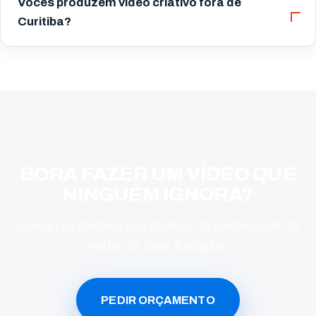
Vocês produzem vídeo criativo fora de
Curitiba?
BORA FAZER UM VÍDEO QUE
NINGUÉM IGNORA?
Conte pra gente o seu objetivo. A gente cuida do
resto, da ideia à edição.
PEDIR ORÇAMENTO