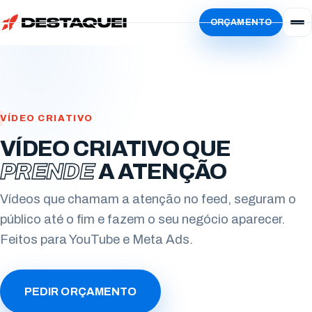
ORÇAMENTO
Início
Serviços
Simular
Vídeo Institucional
Sobre
Vídeo de Produto
VÍDEO CRIATIVO
Localidades
VÍDEO CRIATIVO QUE
Vídeo de Animação
Blog
Paraná
PRENDE
A ATENÇÃO
Vídeo Criativo
Trabalhe Conosco
Curitiba
Estados Unidos
Vídeos que chamam a atenção no feed, seguram o
Vídeo de Treinamento
Ator
público até o fim e fazem o seu negócio aparecer.
Londrina
San Francisco
Feitos para YouTube e Meta Ads.
Vídeo com IA
Freelancer
Maringá
Evento Corporativo
Locutores
Apucarana
PEDIR ORÇAMENTO
Todos os serviços
Envie seu currículo