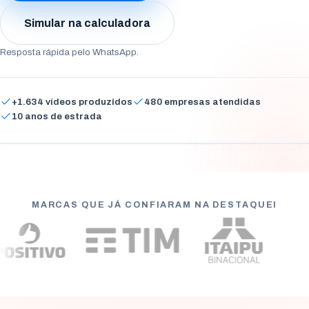
Arapongas
Simular na calculadora
Umuarama
Resposta rápida pelo WhatsApp.
Ponta Grossa
Guarapuava
+1.634 vídeos produzidos
480 empresas atendidas
10 anos de estrada
Cascavel
Vídeo criativo
Foz do Iguaçu
ASSISTA A UM EXEMPLO
Toledo
MARCAS QUE JÁ CONFIARAM NA DESTAQUEI
Francisco Beltrão
São José dos Pinhais
Colombo
Araucária