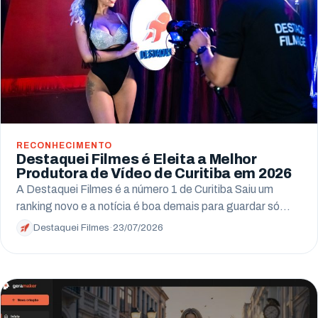
Arapongas
Umuarama
Ponta Grossa
Guarapuava
Cascavel
RECONHECIMENTO
Destaquei Filmes é Eleita a Melhor
Foz do Iguaçu
Produtora de Vídeo de Curitiba em 2026
A Destaquei Filmes é a número 1 de Curitiba Saiu um
Toledo
ranking novo e a notícia é boa demais para guardar só…
Francisco Beltrão
Destaquei Filmes
·
23/07/2026
São José dos Pinhais
Colombo
Araucária