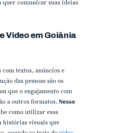
m quer comunicar suas ideias
e Video em Goiânia
com textos, anúncios e
nção das pessoas são os
am que o engajamento com
o a outros formatos.
Nesse
be como utilizar essa
histórias visuais que
so
,
quando se trata de
vídeo