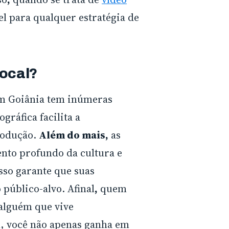
el para qualquer estratégia de
local?
m Goiânia tem inúmeras
gráfica facilita a
rodução.
Além do mais,
as
nto profundo da cultura e
sso garante que suas
público-alvo. Afinal
,
quem
alguém que vive
l, você não apenas ganha em