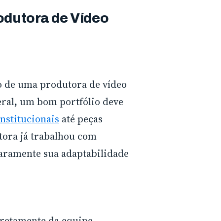
odutora de Vídeo
o de uma produtora de vídeo
eral
,
um bom portfólio deve
institucionais
até peças
tora já trabalhou com
aramente sua adaptabilidade
iretamente da equipe