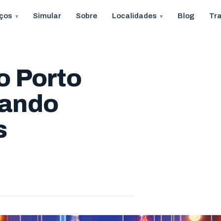
iços
Simular
Sobre
Localidades
Blog
Tr
o Porto
mando
s