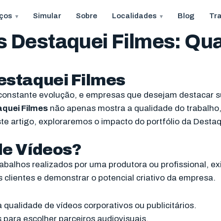
iços
Simular
Sobre
Localidades
Blog
Tr
os Destaquei Filmes: Qu
Destaquei Filmes
constante evolução, e empresas que desejam destacar s
aquei Filmes
não apenas mostra a qualidade do trabalho
ste artigo, exploraremos o impacto do portfólio da Desta
de Vídeos?
balhos realizados por uma produtora ou profissional, exi
s clientes e demonstrar o potencial criativo da empresa.
 a qualidade de vídeos corporativos ou publicitários.
 para escolher parceiros audiovisuais.