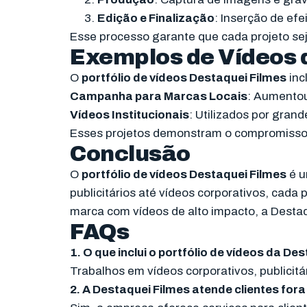
Edição e Finalização
: Inserção de efei
Esse processo garante que cada projeto sej
Exemplos de Vídeos d
O
portfólio de vídeos Destaquei Filmes
inc
Campanha para Marcas Locais
: Aumentou
Vídeos Institucionais
: Utilizados por gran
Esses projetos demonstram o compromisso 
Conclusão
O
portfólio de vídeos Destaquei Filmes
é u
publicitários até vídeos corporativos, cad
marca com vídeos de alto impacto, a Destaqu
FAQs
1. O que inclui o portfólio de vídeos da De
Trabalhos em vídeos corporativos, publicitá
2. A Destaquei Filmes atende clientes fora