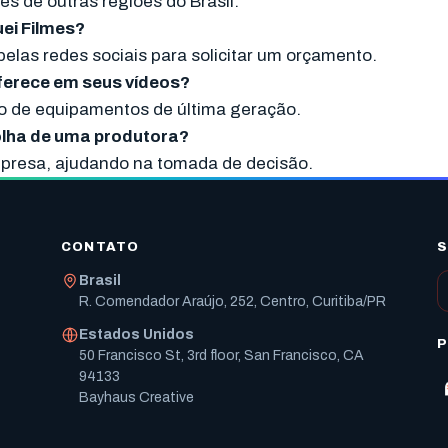
es de outras regiões do Brasil.
ei Filmes?
 pelas redes sociais para solicitar um orçamento.
oferece em seus vídeos?
so de equipamentos de última geração.
colha de uma produtora?
mpresa, ajudando na tomada de decisão.
CONTATO
S
Brasil
R. Comendador Araújo, 252, Centro, Curitiba/PR
Estados Unidos
P
50 Francisco St, 3rd floor, San Francisco, CA
94133
Bayhaus Creative