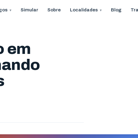
iços
Simular
Sobre
Localidades
Blog
Tr
o em
mando
s