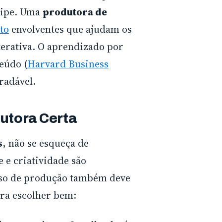
uipe. Uma
produtora de
to
envolventes que ajudam os
terativa. O aprendizado por
eúdo (
Harvard Business
radável.
dutora Certa
s
, não se esqueça de
 e criatividade são
sso de produção também deve
ara escolher bem: