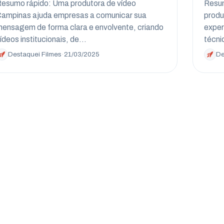
esumo rápido: Uma produtora de vídeo
Resum
ampinas ajuda empresas a comunicar sua
produ
ensagem de forma clara e envolvente, criando
exper
ídeos institucionais, de…
técn
Destaquei Filmes
·
21/03/2025
De