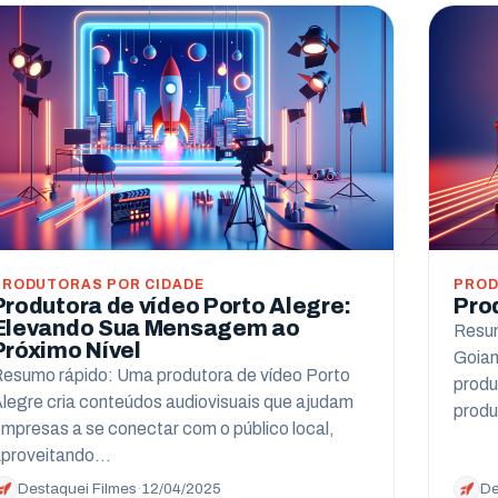
PRODUTORAS POR CIDADE
PROD
Produtora de vídeo Porto Alegre:
Pro
Elevando Sua Mensagem ao
Resum
Próximo Nível
Goian
esumo rápido: Uma produtora de vídeo Porto
produ
legre cria conteúdos audiovisuais que ajudam
produ
mpresas a se conectar com o público local,
proveitando…
Destaquei Filmes
·
12/04/2025
De