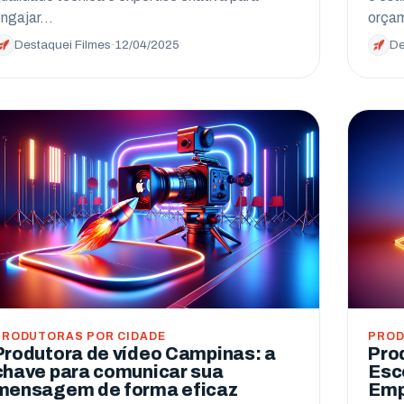
engajar…
orça
Destaquei Filmes
·
12/04/2025
De
PRODUTORAS POR CIDADE
PROD
Produtora de vídeo Campinas: a
Pro
chave para comunicar sua
Esc
mensagem de forma eficaz
Emp