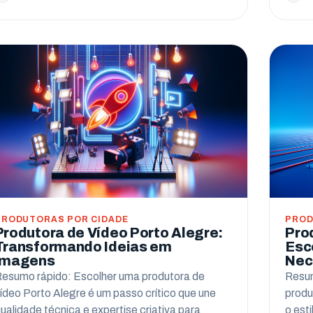
PRODUTORAS POR CIDADE
PROD
Produtora de Vídeo Porto Alegre:
Pro
Transformando Ideias em
Esc
Imagens
Nec
esumo rápido: Escolher uma produtora de
Resum
ídeo Porto Alegre é um passo crítico que une
produ
ualidade técnica e expertise criativa para
o est