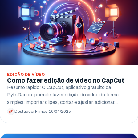
Arapongas
Umuarama
Ponta Grossa
Guarapuava
Cascavel
Foz do Iguaçu
EDIÇÃO DE VÍDEO
Como fazer edição de vídeo no CapCut
Toledo
Resumo rápido: O CapCut, aplicativo gratuito da
ByteDance, permite fazer edição de vídeo de forma
Francisco Beltrão
simples: importar clipes, cortar e ajustar, adicionar…
São José dos Pinhais
Destaquei Filmes
·
10/04/2025
Colombo
Araucária