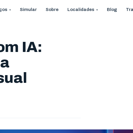
iços
Simular
Sobre
Localidades
Blog
Tr
om IA:
ua
sual