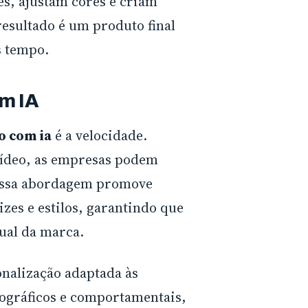
es, ajustam cores e criam
resultado é um produto final
s tempo.
m IA
o com ia
é a velocidade.
vídeo, as empresas podem
 essa abordagem promove
izes e estilos, garantindo que
sual da marca.
alização adaptada às
mográficos e comportamentais,