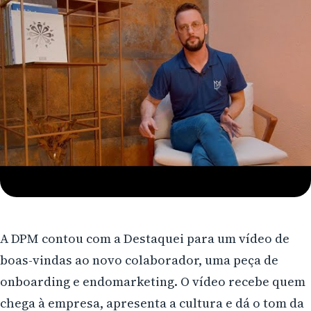
Arapongas
Umuarama
Ponta Grossa
Guarapuava
Cascavel
Foz do Iguaçu
Toledo
Francisco Beltrão
A DPM contou com a Destaquei para um vídeo de
São José dos Pinhais
boas-vindas ao novo colaborador, uma peça de
Colombo
onboarding e endomarketing. O vídeo recebe quem
chega à empresa, apresenta a cultura e dá o tom da
Araucária