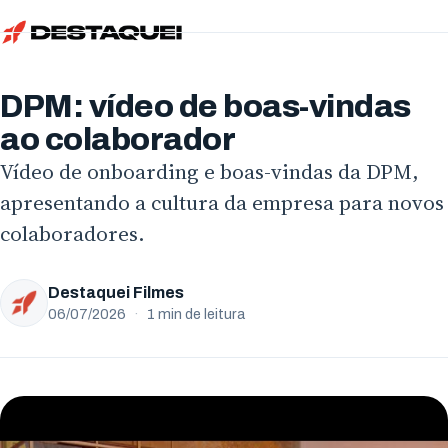
Início
Serviços
DPM: vídeo de boas-vindas
Simular
Vídeo Institucional
ao colaborador
Sobre
Vídeo de onboarding e boas-vindas da DPM,
Vídeo de Produto
Localidades
apresentando a cultura da empresa para novos
Vídeo de Animação
colaboradores.
Blog
Paraná
Vídeo Criativo
Trabalhe Conosco
Curitiba
Estados Unidos
Destaquei Filmes
Vídeo de Treinamento
Ator
06/07/2026
·
1 min de leitura
Londrina
San Francisco
Vídeo com IA
Freelancer
Maringá
Evento Corporativo
Locutores
Apucarana
Todos os serviços
Envie seu currículo