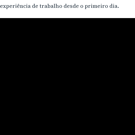
experiência de trabalho desde o primeiro dia.
Campo Largo
Pinhais
Almirante Tamandaré
Paranaguá
Campo Mourão