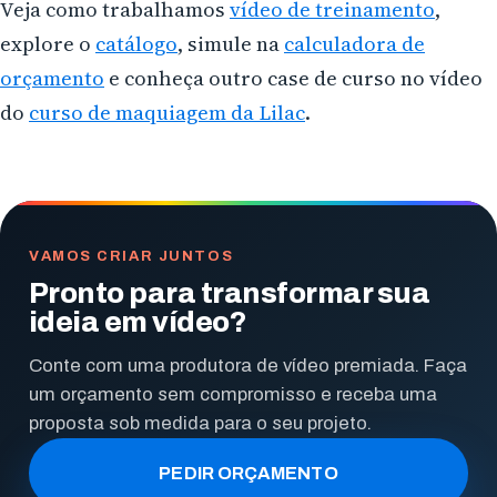
Veja como trabalhamos
vídeo de treinamento
,
explore o
catálogo
, simule na
calculadora de
orçamento
e conheça outro case de curso no vídeo
do
curso de maquiagem da Lilac
.
VAMOS CRIAR JUNTOS
Pronto para transformar sua
ideia em vídeo?
Conte com uma produtora de vídeo premiada. Faça
um orçamento sem compromisso e receba uma
proposta sob medida para o seu projeto.
PEDIR ORÇAMENTO