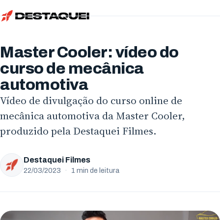
Início
Serviços
Master Cooler: vídeo do
Simular
Vídeo Institucional
curso de mecânica
Sobre
automotiva
Vídeo de Produto
Localidades
Vídeo de divulgação do curso online de
Vídeo de Animação
mecânica automotiva da Master Cooler,
Blog
Paraná
Vídeo Criativo
produzido pela Destaquei Filmes.
Trabalhe Conosco
Curitiba
Estados Unidos
Vídeo de Treinamento
Ator
Londrina
San Francisco
Destaquei Filmes
Vídeo com IA
22/03/2023
·
1 min de leitura
Freelancer
Maringá
Evento Corporativo
Locutores
Apucarana
Todos os serviços
Envie seu currículo