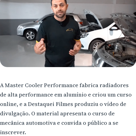
Arapongas
Umuarama
Ponta Grossa
Guarapuava
Cascavel
Foz do Iguaçu
Toledo
A Master Cooler Performance fabrica radiadores
de alta performance em alumínio e criou um curso
Francisco Beltrão
online, e a Destaquei Filmes produziu o vídeo de
São José dos Pinhais
divulgação. O material apresenta o curso de
mecânica automotiva e convida o público a se
Colombo
inscrever.
Araucária