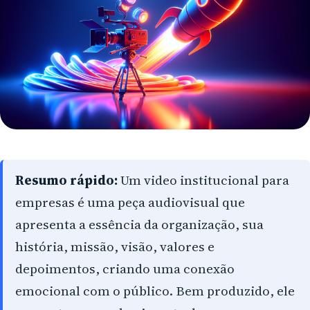
Arapongas
Umuarama
Ponta Grossa
Guarapuava
Cascavel
Foz do Iguaçu
Resumo rápido:
Um video institucional para
Toledo
empresas é uma peça audiovisual que
Francisco Beltrão
apresenta a essência da organização, sua
história, missão, visão, valores e
São José dos Pinhais
depoimentos, criando uma conexão
Colombo
emocional com o público. Bem produzido, ele
Araucária