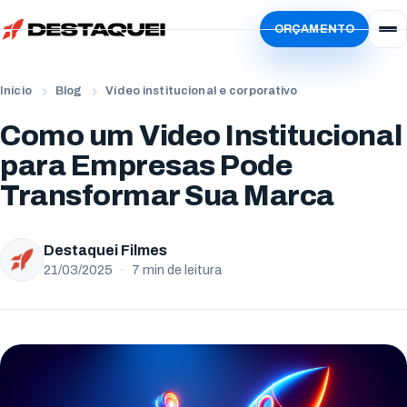
ORÇAMENTO
Início
Serviços
Início
Blog
Vídeo institucional e corporativo
Simular
Vídeo Institucional
Como um Video Institucional
Sobre
Vídeo de Produto
para Empresas Pode
Localidades
Transformar Sua Marca
Vídeo de Animação
Blog
Paraná
Vídeo Criativo
Trabalhe Conosco
Destaquei Filmes
Curitiba
Estados Unidos
21/03/2025
·
7 min de leitura
Vídeo de Treinamento
Ator
Londrina
San Francisco
Vídeo com IA
Freelancer
Maringá
Evento Corporativo
Locutores
Apucarana
Todos os serviços
Envie seu currículo