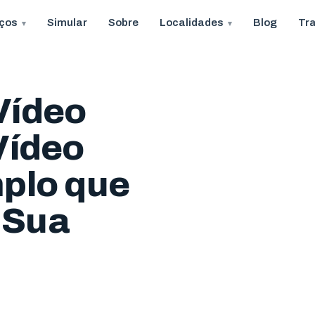
iços
Simular
Sobre
Localidades
Blog
Tr
Vídeo
Vídeo
mplo que
 Sua