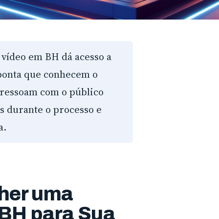
vídeo em BH dá acesso a
 ponta que conhecem o
ressoam com o público
es durante o processo e
a.
lher uma
 BH para Sua