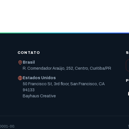
CONTATO
S
Brasil
R. Comendador Araújo, 252, Centro, Curitiba/PR
Estados Unidos
P
50 Francisco St, 3rd floor, San Francisco, CA
94133
Bayhaus Creative
/0001-00.