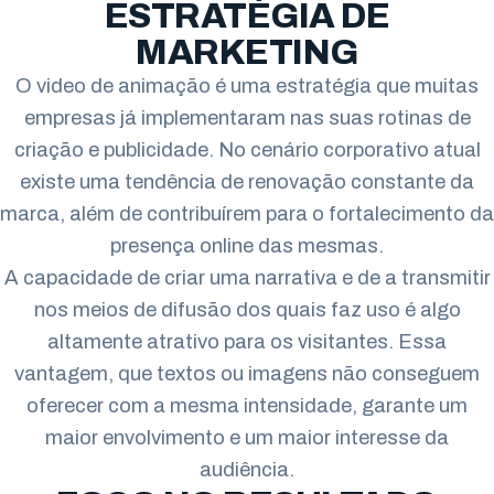
Arapongas
ESTRATÉGIA DE
MARKETING
Umuarama
O video de animação é uma estratégia que muitas
Ponta Grossa
empresas já implementaram nas suas rotinas de
criação e publicidade. No cenário corporativo atual
Guarapuava
existe uma tendência de renovação constante da
Cascavel
marca, além de contribuírem para o fortalecimento da
presença online das mesmas.
Foz do Iguaçu
A capacidade de criar uma narrativa e de a transmitir
Toledo
nos meios de difusão dos quais faz uso é algo
altamente atrativo para os visitantes. Essa
Francisco Beltrão
vantagem, que textos ou imagens não conseguem
São José dos Pinhais
oferecer com a mesma intensidade, garante um
maior envolvimento e um maior interesse da
Colombo
audiência.
Araucária