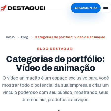
ORÇAMENTO
Início
Serviços
Simular
Vídeo Institucional
Início
Blog
Categorias de portfólio: Vídeo de animação
Sobre
Vídeo de Produto
Localidades
BLOG DESTAQUEI
Vídeo de Animação
Categorias de portfólio:
Blog
Paraná
Vídeo Criativo
Vídeo de animação
Trabalhe Conosco
Curitiba
Estados Unidos
Vídeo de Treinamento
Ator
O vídeo animação é um espaço exclusivo para você
Londrina
San Francisco
mostrar todo o potencial da sua empresa e criar um
Vídeo com IA
Freelancer
Maringá
vínculo poderoso com seu público, mostrando seus
Evento Corporativo
Locutores
diferenciais, produtos e serviços.
Apucarana
Todos os serviços
Envie seu currículo