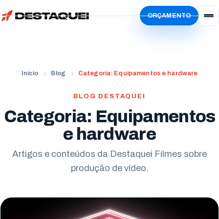
ORÇAMENTO
Início
Serviços
Simular
Vídeo Institucional
Início
Blog
Categoria: Equipamentos e hardware
Sobre
Vídeo de Produto
Localidades
BLOG DESTAQUEI
Vídeo de Animação
Categoria: Equipamentos
Blog
Paraná
Vídeo Criativo
e hardware
Trabalhe Conosco
Curitiba
Estados Unidos
Vídeo de Treinamento
Ator
Artigos e conteúdos da Destaquei Filmes sobre
Londrina
San Francisco
produção de vídeo.
Vídeo com IA
Freelancer
Maringá
Evento Corporativo
Locutores
Apucarana
Todos os serviços
Envie seu currículo