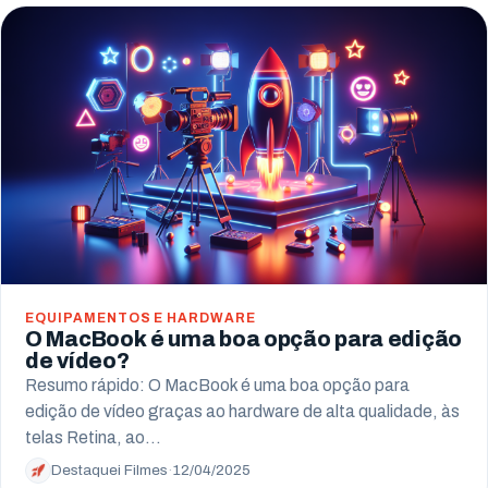
Campo Largo
Pinhais
Almirante Tamandaré
Paranaguá
Campo Mourão
EQUIPAMENTOS E HARDWARE
O MacBook é uma boa opção para edição
de vídeo?
Resumo rápido: O MacBook é uma boa opção para
edição de vídeo graças ao hardware de alta qualidade, às
telas Retina, ao…
Destaquei Filmes
·
12/04/2025