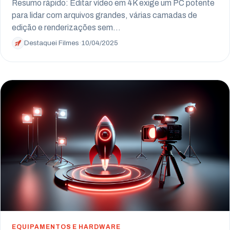
Resumo rápido: Editar vídeo em 4K exige um PC potente
para lidar com arquivos grandes, várias camadas de
edição e renderizações sem…
Destaquei Filmes
·
10/04/2025
EQUIPAMENTOS E HARDWARE