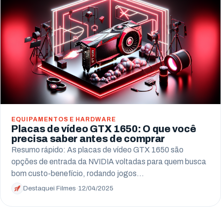
Arapongas
Umuarama
Ponta Grossa
Guarapuava
Cascavel
Foz do Iguaçu
EQUIPAMENTOS E HARDWARE
Placas de vídeo GTX 1650: O que você
Toledo
precisa saber antes de comprar
Resumo rápido: As placas de vídeo GTX 1650 são
Francisco Beltrão
opções de entrada da NVIDIA voltadas para quem busca
bom custo-benefício, rodando jogos…
São José dos Pinhais
Destaquei Filmes
·
12/04/2025
Colombo
Araucária