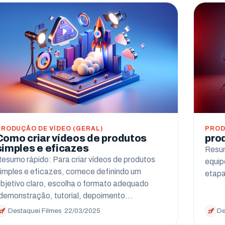
PRODUÇÃO DE VÍDEO (GERAL)
PROD
Como criar vídeos de produtos
pro
simples e eficazes
Resum
esumo rápido: Para criar vídeos de produtos
equip
imples e eficazes, comece definindo um
etapa
bjetivo claro, escolha o formato adequado
demonstração, tutorial, depoimento…
Destaquei Filmes
·
22/03/2025
De