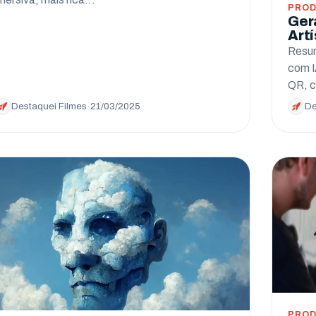
PROD
Ger
Artí
Resum
com I
QR, c
Destaquei Filmes
·
21/03/2025
De
PROD