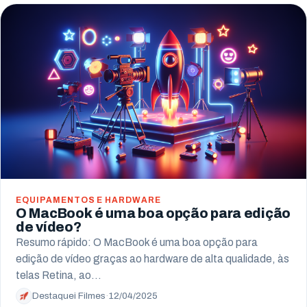
Campo Largo
Pinhais
Almirante Tamandaré
Paranaguá
Campo Mourão
EQUIPAMENTOS E HARDWARE
O MacBook é uma boa opção para edição
de vídeo?
Resumo rápido: O MacBook é uma boa opção para
edição de vídeo graças ao hardware de alta qualidade, às
telas Retina, ao…
Destaquei Filmes
·
12/04/2025