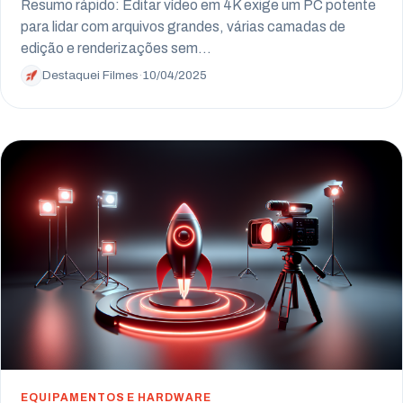
Resumo rápido: Editar vídeo em 4K exige um PC potente
para lidar com arquivos grandes, várias camadas de
edição e renderizações sem…
Destaquei Filmes
·
10/04/2025
EQUIPAMENTOS E HARDWARE