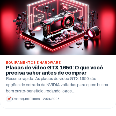
Arapongas
Umuarama
Ponta Grossa
Guarapuava
Cascavel
Foz do Iguaçu
EQUIPAMENTOS E HARDWARE
Placas de vídeo GTX 1650: O que você
Toledo
precisa saber antes de comprar
Resumo rápido: As placas de vídeo GTX 1650 são
Francisco Beltrão
opções de entrada da NVIDIA voltadas para quem busca
bom custo-benefício, rodando jogos…
São José dos Pinhais
Destaquei Filmes
·
12/04/2025
Colombo
Araucária