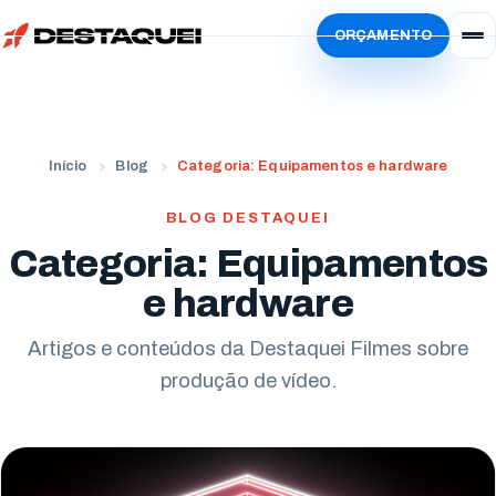
ORÇAMENTO
Início
Serviços
Simular
Vídeo Institucional
Início
Blog
Categoria: Equipamentos e hardware
Sobre
Vídeo de Produto
Localidades
BLOG DESTAQUEI
Vídeo de Animação
Categoria: Equipamentos
Blog
Paraná
Vídeo Criativo
e hardware
Trabalhe Conosco
Curitiba
Estados Unidos
Vídeo de Treinamento
Ator
Artigos e conteúdos da Destaquei Filmes sobre
Londrina
San Francisco
produção de vídeo.
Vídeo com IA
Freelancer
Maringá
Evento Corporativo
Locutores
Apucarana
Todos os serviços
Envie seu currículo