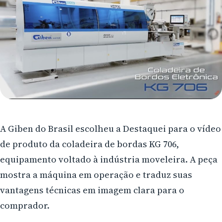
Arapongas
Umuarama
Ponta Grossa
Guarapuava
Cascavel
Foz do Iguaçu
A Giben do Brasil escolheu a Destaquei para o vídeo
Toledo
de produto da coladeira de bordas KG 706,
Francisco Beltrão
equipamento voltado à indústria moveleira. A peça
mostra a máquina em operação e traduz suas
São José dos Pinhais
vantagens técnicas em imagem clara para o
Colombo
comprador.
Araucária