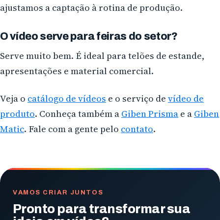
ajustamos a captação à rotina de produção.
O vídeo serve para feiras do setor?
Serve muito bem. É ideal para telões de estande,
apresentações e material comercial.
Veja o
catálogo de vídeos
e o serviço de
vídeo de
produto
. Conheça também a
Giben Prisma
e a
Giben
Matic
. Fale com a gente pelo
contato
.
VAMOS CRIAR JUNTOS
Pronto para transformar sua