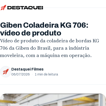
Início
Serviços
Giben Coladeira KG 706:
Simular
Vídeo Institucional
vídeo de produto
Sobre
Vídeo de produto da coladeira de bordas KG
Vídeo de Produto
Localidades
706 da Giben do Brasil, para a indústria
Vídeo de Animação
moveleira, com a máquina em operação.
Blog
Paraná
Vídeo Criativo
Trabalhe Conosco
Curitiba
Estados Unidos
Destaquei Filmes
Vídeo de Treinamento
Ator
06/07/2026
·
1 min de leitura
Londrina
San Francisco
Vídeo com IA
Freelancer
Maringá
Evento Corporativo
Locutores
Apucarana
Todos os serviços
Envie seu currículo