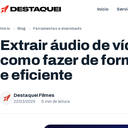
Início
Serv
Início
Blog
Ferramentas e downloads
Extrair áudio de ví
como fazer de for
e eficiente
Destaquei Filmes
22/03/2025
·
5 min de leitura