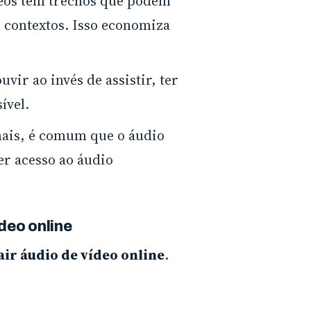
deos têm trechos que podem
 contextos. Isso economiza
vir ao invés de assistir, ter
ível.
nais, é comum que o áudio
er acesso ao áudio
deo online
air áudio de vídeo online
.