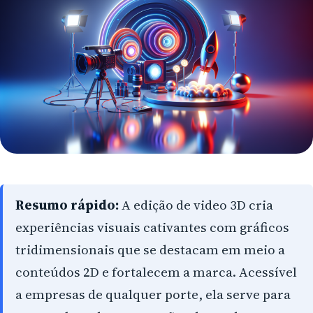
Arapongas
Umuarama
Ponta Grossa
Guarapuava
Cascavel
Foz do Iguaçu
Toledo
Resumo rápido:
A edição de video 3D cria
Francisco Beltrão
experiências visuais cativantes com gráficos
tridimensionais que se destacam em meio a
São José dos Pinhais
conteúdos 2D e fortalecem a marca. Acessível
Colombo
a empresas de qualquer porte, ela serve para
Araucária