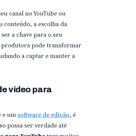
seu canal no YouTube ou
u conteúdo, a escolha da
ser a chave para o seu
a produtora pode transformar
judando a captar e manter a
de vídeo para
e e um
software de edição
, é
so possa ser verdade até
eo para YouTube
traz muitos