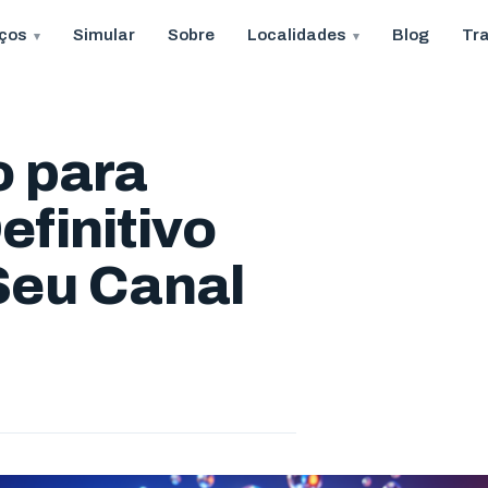
iços
Simular
Sobre
Localidades
Blog
Tr
o para
finitivo
Seu Canal