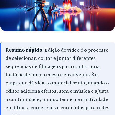
Arapongas
Umuarama
Ponta Grossa
Guarapuava
Cascavel
Resumo rápido:
Edição de vídeo é o processo
de selecionar, cortar e juntar diferentes
Foz do Iguaçu
sequências de filmagens para contar uma
Toledo
história de forma coesa e envolvente. É a
Francisco Beltrão
etapa que dá vida ao material bruto, quando o
editor adiciona efeitos, som e música e ajusta
São José dos Pinhais
a continuidade, unindo técnica e criatividade
Colombo
em filmes, comerciais e conteúdos para redes
Araucária