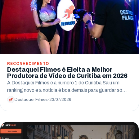
Arapongas
Umuarama
Ponta Grossa
Guarapuava
Cascavel
RECONHECIMENTO
Destaquei Filmes é Eleita a Melhor
Foz do Iguaçu
Produtora de Vídeo de Curitiba em 2026
A Destaquei Filmes é a número 1 de Curitiba Saiu um
Toledo
ranking novo e a notícia é boa demais para guardar só…
Francisco Beltrão
Destaquei Filmes
·
23/07/2026
São José dos Pinhais
Colombo
Araucária