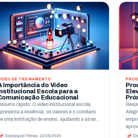
VÍDEO DE TREINAMENTO
PROD
A Importância do Vídeo
Pro
Institucional Escola para a
Ele
Comunicação Educacional
Pró
esumo rápido: O vídeo institucional escola
Resum
presenta a essência, os valores e o cotidiano
Alegr
e uma instituição de ensino, ajudando a atrair…
empre
apro
Destaquei Filmes
·
12/04/2025
De