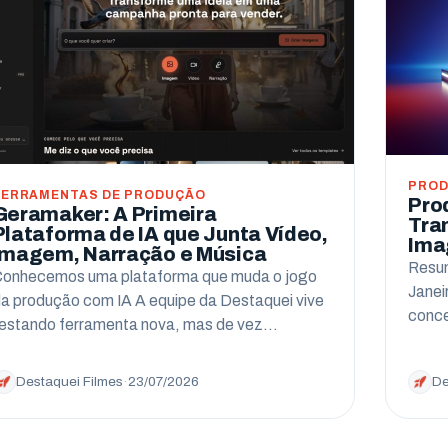
PROD
FERRAMENTAS DE PRODUÇÃO
Pro
Geramaker: A Primeira
Tra
Plataforma de IA que Junta Vídeo,
Ima
Imagem, Narração e Música
Resum
onhecemos uma plataforma que muda o jogo
Janei
a produção com IA A equipe da Destaquei vive
conce
estando ferramenta nova, mas de vez…
Destaquei Filmes
·
23/07/2026
De