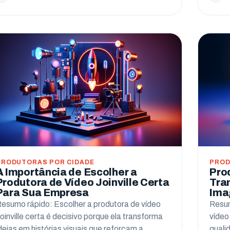
PRODUTORAS POR CIDADE
PROD
A Importância de Escolher a
Pro
Produtora de Vídeo Joinville Certa
Tra
Para Sua Empresa
Ima
esumo rápido: Escolher a produtora de vídeo
Resum
oinville certa é decisivo porque ela transforma
vídeo
deias em histórias visuais que reforçam a
quali