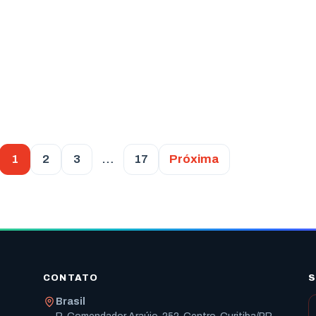
1
2
3
…
17
Próxima
CONTATO
S
Brasil