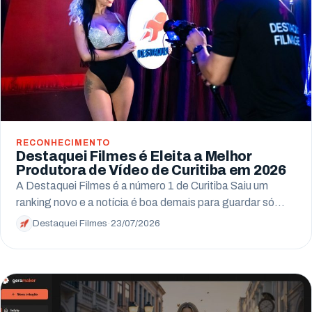
Arapongas
Umuarama
Ponta Grossa
Guarapuava
Cascavel
RECONHECIMENTO
Destaquei Filmes é Eleita a Melhor
Foz do Iguaçu
Produtora de Vídeo de Curitiba em 2026
A Destaquei Filmes é a número 1 de Curitiba Saiu um
Toledo
ranking novo e a notícia é boa demais para guardar só…
Francisco Beltrão
Destaquei Filmes
·
23/07/2026
São José dos Pinhais
Colombo
Araucária