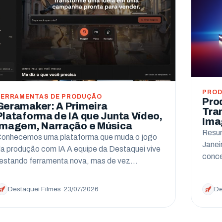
PROD
FERRAMENTAS DE PRODUÇÃO
Pro
Geramaker: A Primeira
Tra
Plataforma de IA que Junta Vídeo,
Ima
Imagem, Narração e Música
Resum
onhecemos uma plataforma que muda o jogo
Janei
a produção com IA A equipe da Destaquei vive
conce
estando ferramenta nova, mas de vez…
Destaquei Filmes
·
23/07/2026
De