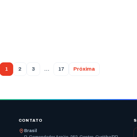
1
2
3
…
17
Próxima
CONTATO
S
Brasil