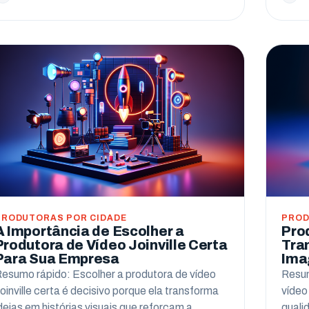
PRODUTORAS POR CIDADE
PROD
A Importância de Escolher a
Pro
Produtora de Vídeo Joinville Certa
Tra
Para Sua Empresa
Ima
esumo rápido: Escolher a produtora de vídeo
Resum
oinville certa é decisivo porque ela transforma
vídeo
deias em histórias visuais que reforçam a
quali