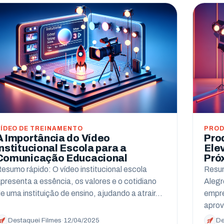
VÍDEO DE TREINAMENTO
PROD
A Importância do Vídeo
Pro
Institucional Escola para a
Ele
Comunicação Educacional
Pró
esumo rápido: O vídeo institucional escola
Resum
presenta a essência, os valores e o cotidiano
Alegr
e uma instituição de ensino, ajudando a atrair…
empre
apro
Destaquei Filmes
·
12/04/2025
De